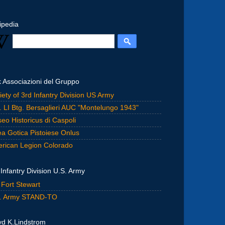
ipedia
k Associazioni del Gruppo
iety of 3rd Infantry Division US Army
. LI Btg. Bersaglieri AUC "Montelungo 1943"
eo Historicus di Caspoli
ea Gotica Pistoiese Onlus
rican Legion Colorado
 Infantry Division U.S. Army
 Fort Stewart
. Army STAND-TO
yd K.Lindstrom