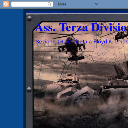
Ass. Terza Divisio
Sezione 16, dedicata a Floyd K. Lind