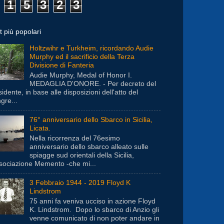
1
5
3
2
3
t più popolari
Holtzwihr e Turkheim, ricordando Audie
Murphy ed il sacrificio della Terza
Divisione di Fanteria
Audie Murphy, Medal of Honor I.
MEDAGLIA D'ONORE. - Per decreto del
idente, in base alle disposizioni dell'atto del
gre...
76° anniversario dello Sbarco in Sicilia,
Licata.
Nella ricorrenza del 76esimo
anniversario dello sbarco alleato sulle
spiagge sud orientali della Sicilia,
ssociazione Memento -che mi...
3 Febbraio 1944 - 2019 Floyd K
Lindstrom
75 anni fa veniva ucciso in azione Floyd
K. Lindstrom. Dopo lo sbarco di Anzio gli
venne comunicato di non poter andare in