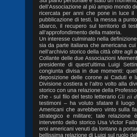
Sul piano personale è stato un momento
dell’Associazione al più ampio mondo de
ricercata per anni che pone in luce il
pubblicazione di testi, la messa a punto
sbarco, il recupero sul territorio di
tes
all’approfondimento
della materia.
Un interesse culminato nella definizion
sia da parte italiana che americana cu
nell’archivio storico della città oltre
agli 
Collante delle due Associazioni Memento
presidente di quest’ultima Luigi Set
congiunta divisa in due momenti: quell
deposizione delle corone ai Caduti e 
Divisione costiera e l’altro
volto alla di
storico con
una relazione della Professo
che - sul filo del testo letterario
Gli zii d
testimoni – ha voluto sfatare il luog
Americani che avrebbero vinto sulla 
strategico e militare; tale
relazione 
intervento dello
storico Usa Victor Failm
eroi
americani venuti da lontano a porta
bellissima relazione di Luigi sul ruolo d