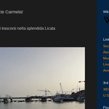
ie Carmela!
Wik
i trascorsi nella splendida Licata
Lin
Soc
Ass
Mus
Lin
Ame
3rd
3ID
U.S
Flo