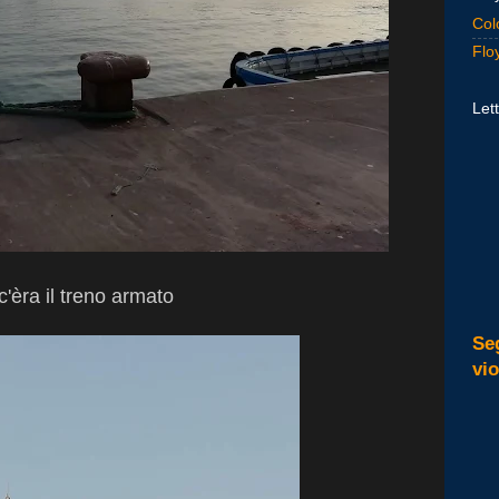
Col
Flo
Lett
 c'èra il treno armato
Se
vi