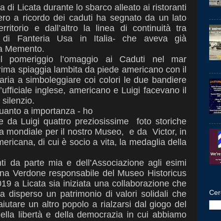
pa di Licata durante lo sbarco
alleato ai ristoranti
vero a ricordo dei
caduti ha segnato da un lato
erritorio
e dall’altro la linea di continuità tra
e di
Fanteria Usa in Italia- che aveva già
 la Memento.
el pomeriggio l’omaggio ai Caduti nel
mar
 prima spiaggia lambita da
piede americano con il
 aria a
simboleggiare coi colori le due bandiere
’ufficiale inglese, americano e Luigi facevano il
ilenzio.
quanto a importanza - ho
e da Luigi quattro preziosissime foto storiche
erra mondiale per il nostro Museo, e da Victor, in
ricana, di cui è socio a vita, la medaglia della
enti da parte mia e dell’Associazione
agli esimi
tina Verdone responsabile del Museo Historicus
019 a Licata sia iniziata una collaborazione che
Cer
 disperso un patrimonio di valori solidali che
iutare un altro popolo a rialzarsi dal giogo del
della libertà e della democrazia in cui abbiamo