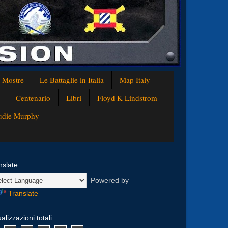
e Mostre
Le Battaglie in Italia
Map Italy
Centenario
Libri
Floyd K Lindstrom
Audie Murphy
nslate
Powered by
Translate
alizzazioni totali