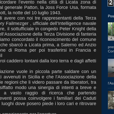
2
icordare l’evento nella
città di Licata zona di
dal generale
Patton, la Joss Force Usa, formata
ott, la notte del 10 luglio 1943.
Pos
di avere con noi tre rappresentanti
della Terza
ory
Failmezger
, ufficiale
dell’Intelligence navale
re, il
sottufficiale
in congedo
Peter Knight della
ell’Associazione
della
Terza Divisione
di fanteria
bbiamo concordato il riconoscimento del
comune
e che sbarcò a Licata
prima, a Salerno ed Anzio
pres
zione di Roma
per poi trasferirsi in Francia e
Con
il
eroi caddero lontani dalla loro
terra e dagli affetti
iazione vuole in piccola parte saldare
con un
ti avvenuti in Sicilia e che
l’Associazione della
lle regioni che
li videro passare da liberatori, tra
l’A
siffatto modo una sinergia di intenti a breve e
a vasto raggio di ricerca che partendo
 eventi possa coinvolgere i familiari dei
Caduti
i luoghi dove posero piede i
loro cari e ritrovare