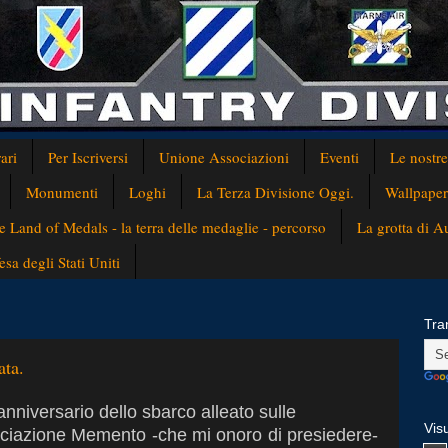
ari
Per Iscriversi
Unione Associazioni
Eventi
Le nostr
Monumenti
Loghi
La Terza Divisione Oggi.
Wallpaper
e Land of Medals - la terra delle medaglie - percorso
La grotta di 
a degli Stati Uniti
Tra
ata.
nniversario dello sbarco alleato sulle
Visu
ssociazione Memento -che mi onoro di
presiedere-