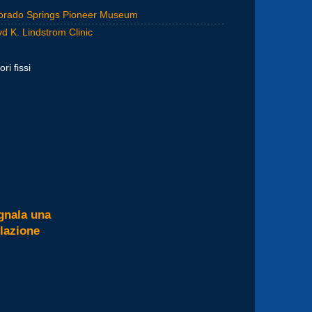
orado Springs Pioneer Museum
yd K. Lindstrom Clinic
ori fissi
gnala una
olazione