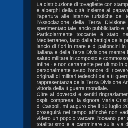
La distribuzione di tovagliette con stam
e alberghi della città insieme al papa
l’apertura alle istanze turistiche del t
l’Associazione della Terza Division
sperimentato tale lancio
pubblicitario e
Particolarmente toccante è stato n
Mediterraneo, fatto dalla battigia della
lancio di fiori in mare e di palloncini in
italiana e della Terza Divisione
mentre l
saluto militare in
composto e commosso s
Infine - e non certamente per ultimo in 
personalmente avuto l’onore di ricever
originali di militari tedeschi della II gu
rappresentanza della Terza Divisione Ame
vittoria della II guerra mondiale.
Oltre ai doverosi e sentiti ringraziam
ospiti compresa
la signora Maria Cris
di Caspoli, mi auguro che il 10 luglio 2
proseguirà nel tempo affinché non vada
videro un popolo varcare l’oceano per a
totalitarismo e a camminare sulla via 