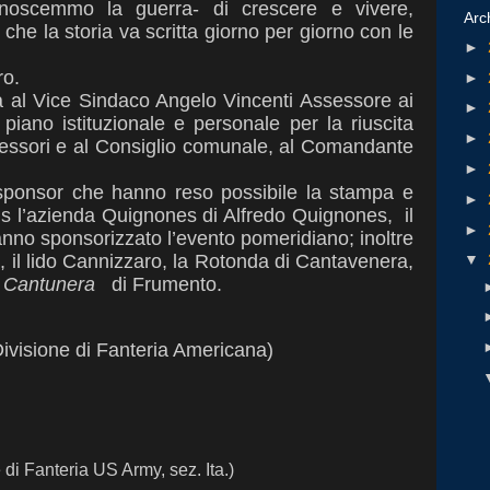
onoscemmo la guerra- di crescere e vivere,
Arc
che la storia va scritta giorno per giorno con le
►
ro.
►
va al Vice Sindaco Angelo Vincenti Assessore ai
►
 piano istituzionale e personale per la riuscita
►
ssessori e al Consiglio comunale, al Comandante
►
li sponsor che hanno reso possibile la stampa e
►
mis l’azienda Quignones di Alfredo Quignones, il
►
anno sponsorizzato l’evento pomeridiano; inoltre
o, il lido Cannizzaro, la Rotonda di Cantavenera,
▼
 Cantunera
di Frumento.
ivisione di Fanteria Americana)
 di Fanteria US Army, sez. Ita.)