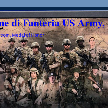
ne di Fanteria US Army, 
strom, Medal of Honor