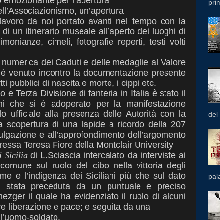
 emozionante per l’apertura
prim
ll’Associazionismo, un’apertura
 lavoro da noi portato avanti nel
tempo con la
 di un itinerario
museale all’aperto dei luoghi di
timonianze, cimeli, fotografie reperti, testi volti
e numerica dei Caduti e delle
medaglie al Valore
i è venuto
incontro la documentazione presente
atti pubblici di nascita e morte, i cippi etc.
 e Terza Divisione di fanteria in
Italia è stato il
timi che si è adoperato
per la manifestazione
o ufficiale
alla presenza delle Autorità con la
del
la
scopertura di una lapide a ricordo della 207
vulgazione e all’approfondimento dell’argomento
ressa Teresa Fiore della Montclair University
i Sicilia
di L.Sciascia intercalato da
interviste ai
o comune sul ruolo del
cibo nella vittoria degli
fame e
l’indigenza dei Siciliani più che sul dato
pal
è stata preceduta da un puntuale e preciso
ezger il quale ha evidenziato il ruolo di alcuni
re liberazione e pace; e seguita da una
ell’uomo-soldato.