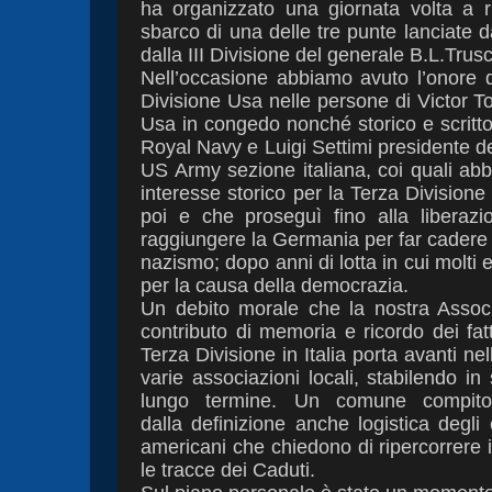
ha organizzato una giornata volta a r
sbarco di una delle tre punte lanciate 
dalla III Divisione del generale B.L.
Trusc
Nell’occasione abbiamo avuto l’onore 
Divisione Usa nelle persone di Victor T
Usa
in congedo
nonché storico e scritto
Royal Navy e Luigi Settimi
presidente d
US Army
sezione italiana
, coi quali a
interesse storico per la Terza Division
poi e che proseguì fino alla libera
raggiungere la Germania per far cadere 
nazismo; dopo anni di lotta in cui molti 
per la causa della democrazia.
Un debito morale che la nostra Assoc
contributo di memoria e ricordo dei fat
Terza Divisione in Italia porta avanti ne
varie associazioni locali, stabilendo in
lungo termine.
Un comune compito 
dalla
definizione anche logistica degli
americani che chiedono di ripercorrere 
le tracce dei Caduti.