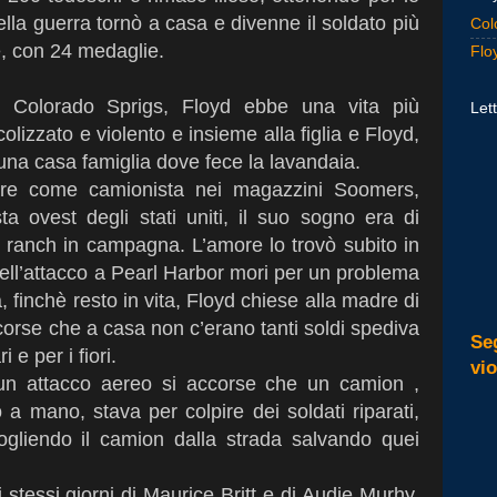
ella guerra tornò a casa e divenne il soldato più
Col
, con 24 medaglie.
Flo
 Colorado Sprigs, Floyd ebbe una vita più
Lett
olizzato e violento e insieme alla figlia e Floyd,
 una casa famiglia dove fece la lavandaia.
rare come camionista nei magazzini Soomers,
sta ovest degli stati uniti, il suo sogno era di
o ranch in campagna. L’amore lo trovò subito in
ell’attacco a Pearl Harbor mori per un problema
, finchè resto in vita, Floyd chiese alla madre di
corse che a casa non c’erano tanti soldi spediva
Se
 e per i fiori.
vi
e un attacco aereo si accorse che un camion ,
 a mano, stava per colpire dei soldati riparati,
 togliendo il camion dalla strada salvando quei
 stessi giorni di Maurice Britt e di Audie Murhy,