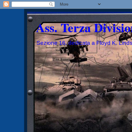
Ass. Terza Divisio
Sezione 16, dedicata a Floyd K. Lind