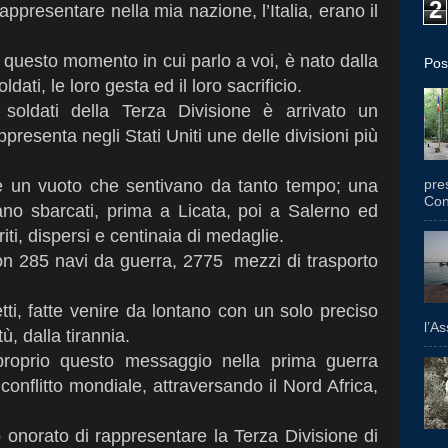
2
ppresentare nella mia nazione, l’Italia, erano il
a questo momento in cui parlo a voi, è nato dalla
Pos
dati, le loro gesta ed il loro sacrificio.
soldati della Terza Divisione è arrivato un
resenta negli Stati Uniti une delle divisioni più
pres
pire un vuoto che sentivano da tanto tempo; una
Con
erano sbarcati, prima a Licata, poi a Salerno ed
riti, dispersi e centinaia di medaglie.
con 285 navi da guerra, 2775
mezzi di trasporto
ffetti, fatte venire da lontano con un solo preciso
l’A
ù, dalla tirannia.
proprio questo messaggio nella prima guerra
onflitto mondiale, attraversando il Nord Africa,
 onorato di rappresentare la Terza Divisione di