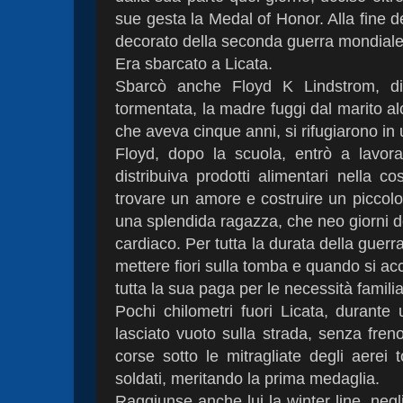
sue gesta la Medal of Honor. Alla fine d
decorato della seconda guerra mondiale
Era sbarcato a Licata.
Sbarcò anche Floyd K Lindstrom, di
tormentata, la madre fuggi dal marito alc
che aveva cinque anni, si rifugiarono in
Floyd, dopo la scuola, entrò a lavo
distribuiva prodotti alimentari nella co
trovare un amore e costruire un piccol
una splendida ragazza, che neo giorni d
cardiaco. Per tutta la durata della guerra
mettere fiori sulla tomba e quando si ac
tutta la sua paga per le necessità familiari
Pochi chilometri fuori Licata, durant
lasciato vuoto sulla strada, senza freno
corse sotto le mitragliate degli aerei
soldati, meritando la prima medaglia.
Raggiunse anche lui la winter line, negli