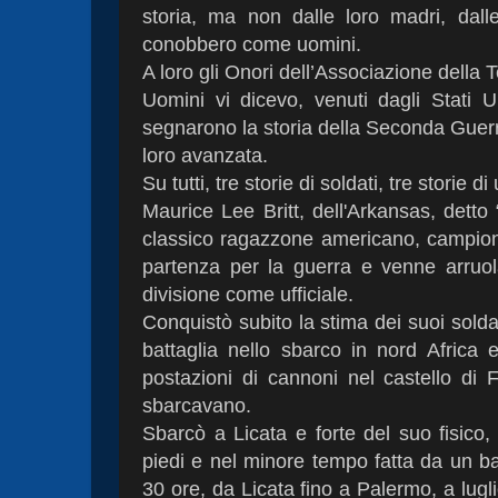
storia, ma non dalle loro madri, dalle
conobbero come uomini.
A loro gli Onori dell’Associazione della 
Uomini vi dicevo, venuti dagli Stati 
segnarono la storia della Seconda Guerr
loro avanzata.
Su tutti, tre storie di soldati, tre storie d
Maurice Lee Britt, dell'Arkansas, detto 
classico ragazzone americano, campione 
partenza per la guerra e venne arruola
divisione come ufficiale.
Conquistò subito la stima dei suoi soldat
battaglia nello sbarco in nord Africa 
postazioni di cannoni nel castello di 
sbarcavano.
Sbarcò a Licata e forte del suo fisico
piedi e nel minore tempo fatta da un batt
30 ore, da Licata fino a Palermo, a lug