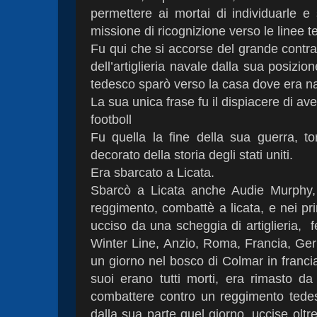
permettere ai mortai di individuarle e 
missione di ricognizione verso le linee 
Fu qui che si accorse del grande contratt
dell’artiglieria navale dalla sua posizi
tedesco sparò verso la casa dove era nas
La sua unica frase fu il dispiacere di aver
footboll
Fu quella la fine della sua guerra, t
decorato della storia degli stati uniti.
Era sbarcato a Licata.
Sbarcò a Licata anche Audie Murphy, 
reggimento, combattè a licata, e nei pr
ucciso da una scheggia di artiglieria,
f
Winter Line, Anzio, Roma, Francia, Germ
un giorno nel bosco di Colmar in franci
suoi erano tutti morti, era rimasto da
combattere contro un reggimento tedes
dalla sua parte quel giorno, uccise oltr