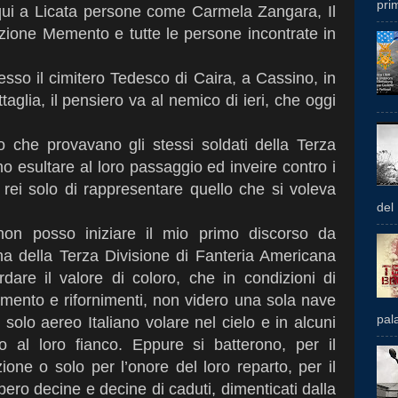
prim
qui a Licata persone come Carmela Zangara, Il
azione Memento e tutte le persone incontrate in
sso il cimitero Tedesco di Caira, a Cassino, in
aglia, il pensiero va al nemico di ieri, che oggi
io che provavano gli stessi soldati della Terza
mo esultare al loro passaggio ed inveire contro i
i, rei solo di rappresentare quello che si voleva
del
 non posso iniziare il mio primo discorso da
na della Terza Divisione di Fanteria Americana
are il valore di coloro, che in condizioni di
iamento e rifornimenti, non videro una sola nave
pal
 solo aereo Italiano volare nel cielo e in alcuni
al loro fianco. Eppure si batterono, per il
ione o solo per l’onore del loro reparto, per il
bero decine e decine di caduti, dimenticati dalla