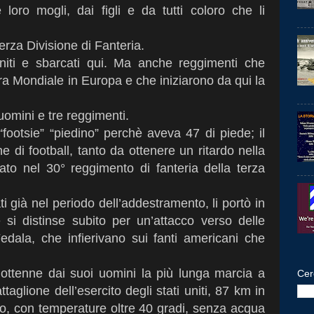
 loro mogli, dai figli e da tutti coloro che li
Terza Divisione di Fanteria.
Uniti e sbarcati qui. Ma anche reggimenti che
a Mondiale in Europa e che iniziarono da qui la
i uomini e tre reggimenti.
“footsie” “piedino” perchè aveva 47 di piede; il
di football, tanto da ottenere un ritardo nella
to nel 30° reggimento di fanteria della terza
i già nel periodo dell’addestramento, li portò in
e si distinse subito per un’attacco verso delle
Fedala, che infierivano sui fanti americani che
, ottenne dai suoi uomini la più lunga marcia a
Cer
aglione dell’esercito degli stati uniti, 87 km in
lio, con temperature oltre 40 gradi, senza acqua