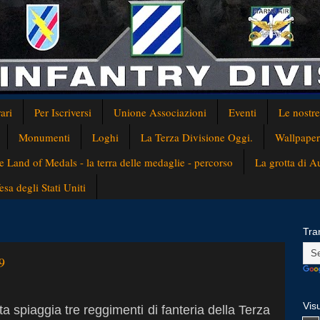
ari
Per Iscriversi
Unione Associazioni
Eventi
Le nostr
Monumenti
Loghi
La Terza Divisione Oggi.
Wallpaper
e Land of Medals - la terra delle medaglie - percorso
La grotta di 
a degli Stati Uniti
Tra
9
Visu
a spiaggia tre reggimenti di fanteria della Terza