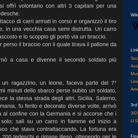
si offrì volontario con altri 3 capitani per una
tedesche.
Wik
acco di carri armati in corso e organizzò il tiro
one, in una vecchia casa semi distrutta. Un carro
costo e lo scoppio gli portò via un braccio.
 perso il braccio con il quale tirava il pallone da
Lin
Soc
ornò a casa e divenne il secondo soldato più
Ass
Mus
Lin
un ragazzino, un leone, faceva parte del 7°
Ame
imi minuti dello sbarco perse subito un soldato,
ece la stessa strada degli altri, Sicilia, Salerno,
3rd
ania, fu ferito e decorato diverse volte, arrivò
3ID
a al confine con la Germania e si accorse che i
U.S
 solo; salì su un carro in fiamme ed inizio a
co che stava contrattaccando. La fortuna era
e 200 tedeschi e rimase illeso, ottenendo per le
Flo