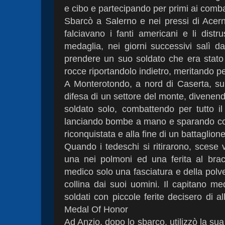
e cibo e partecipando per primi ai comba
Sbarcò a Salerno e nei pressi di Acerno
falciavano i fanti americani e li dist
medaglia, nei giorni successivi salì d
prendere un suo soldato che era stato 
rocce riportandolo indietro, meritando 
A Monterotondo, a nord di Caserta, sul
difesa di un settore del monte, divenend
soldato solo, combattendo per tutto il
lanciando bombe a mano e sparando con
riconquistata e alla fine di un battaglion
Quando i tedeschi si ritirarono, scese 
una nei polmoni ed una ferita al bracc
medico solo una fasciatura e della polver
collina dai suoi uomini. Il capitano me
soldati con piccole ferite decisero di al
Medal Of Honor
Ad Anzio, dopo lo sbarco, utilizzò la sua v