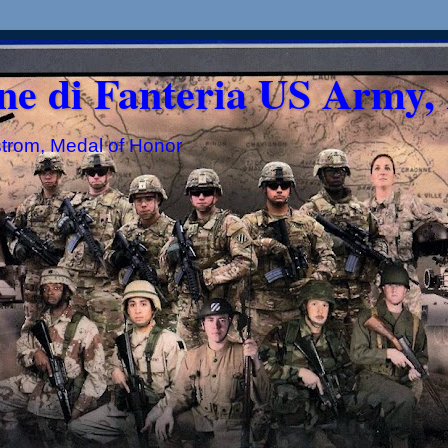
ne di Fanteria US Army, 
strom, Medal of Honor