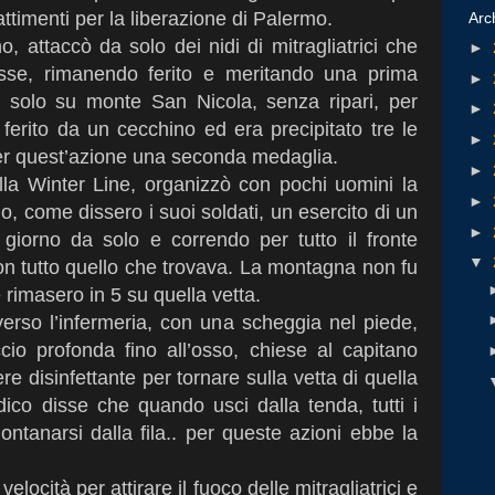
ttimenti per la liberazione di Palermo.
Arc
, attaccò da solo dei nidi di mitragliatrici che
►
russe, rimanendo ferito e meritando una prima
►
a solo su monte San Nicola, senza ripari, per
►
ferito da un cecchino ed era precipitato tre le
►
per quest’azione una seconda medaglia.
►
la Winter Line, organizzò con pochi uomini la
►
o, come dissero i suoi soldati, un esercito di un
►
 giorno da solo e correndo per tutto il fronte
▼
 tutto quello che trovava. La montagna non fu
e rimasero in 5 su quella vetta.
verso l’infermeria, con una scheggia nel piede,
io profonda fino all’osso, chiese al capitano
e disinfettante per tornare sulla vetta di quella
dico disse che quando usci dalla tenda, tutti i
lontanarsi dalla fila.. per queste azioni ebbe la
elocità per attirare il fuoco delle mitragliatrici e