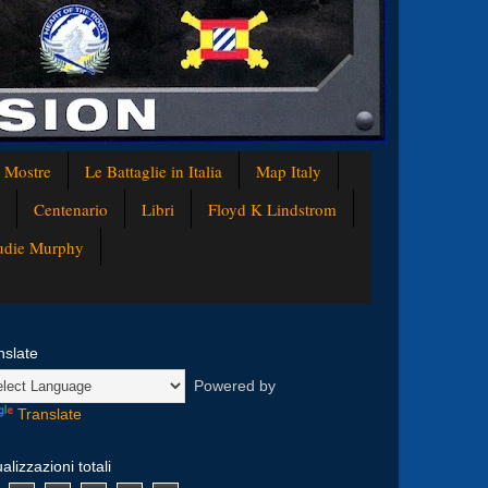
e Mostre
Le Battaglie in Italia
Map Italy
Centenario
Libri
Floyd K Lindstrom
Audie Murphy
nslate
Powered by
Translate
alizzazioni totali