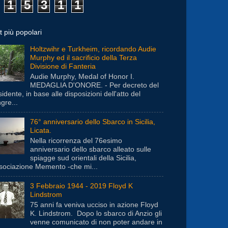
1
5
3
1
1
t più popolari
Holtzwihr e Turkheim, ricordando Audie
Murphy ed il sacrificio della Terza
Divisione di Fanteria
Audie Murphy, Medal of Honor I.
MEDAGLIA D'ONORE. - Per decreto del
idente, in base alle disposizioni dell'atto del
gre...
76° anniversario dello Sbarco in Sicilia,
Licata.
Nella ricorrenza del 76esimo
anniversario dello sbarco alleato sulle
spiagge sud orientali della Sicilia,
ssociazione Memento -che mi...
3 Febbraio 1944 - 2019 Floyd K
Lindstrom
75 anni fa veniva ucciso in azione Floyd
K. Lindstrom. Dopo lo sbarco di Anzio gli
venne comunicato di non poter andare in