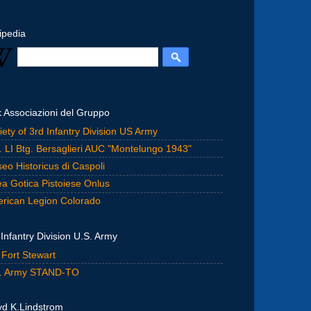
ipedia
k Associazioni del Gruppo
iety of 3rd Infantry Division US Army
. LI Btg. Bersaglieri AUC "Montelungo 1943"
eo Historicus di Caspoli
ea Gotica Pistoiese Onlus
rican Legion Colorado
 Infantry Division U.S. Army
 Fort Stewart
. Army STAND-TO
yd K.Lindstrom