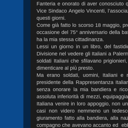
Fanteria e onorato di aver conosciuto 
Vice Sindaco Angelo Vincenti, l’associ
questi giorni.
Come già fatto lo scorso 18 maggio, pre
occasione del 75° anniversario della batt
ha la mia stessa cittadinanza.
Lessi un giorno in un libro, del fastid
Divisione nel vedere gli Italiani a Paler
soldati Italiani che sfilavano prigionier
dimenticare al più presto.
Ma erano soldati, uomini, Italiani e
presidente della Rappresentanza Italia
senza onorare la mia bandiera e ricord
assoluta inferiorità di mezzi, equipagg
Italiana venire in loro appoggio, non un
casi non videro nemmeno un tedesco 
giuramento fatto alla bandiera, alla naz
compagno che avevano accanto ed
eb