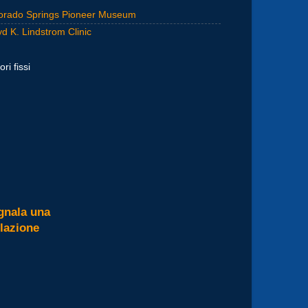
orado Springs Pioneer Museum
yd K. Lindstrom Clinic
ori fissi
gnala una
olazione