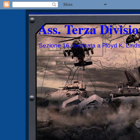
Ass. Terza Divisio
Sezione 16, dedicata a Floyd K. Lind