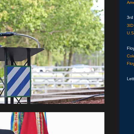
Ame
3rd
3ID
U.S
Flo
Col
Flo
Lett