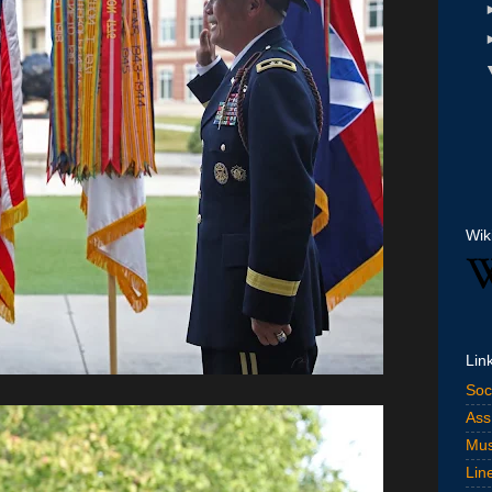
Wik
Lin
Soc
Ass
Mus
Lin