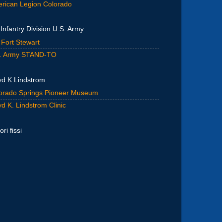
rican Legion Colorado
 Infantry Division U.S. Army
 Fort Stewart
. Army STAND-TO
yd K.Lindstrom
orado Springs Pioneer Museum
yd K. Lindstrom Clinic
ori fissi