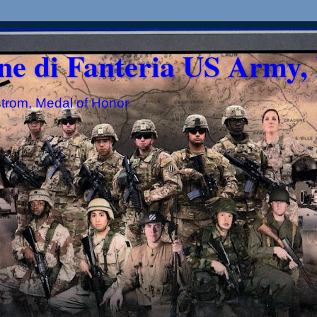
ne di Fanteria US Army, 
strom, Medal of Honor