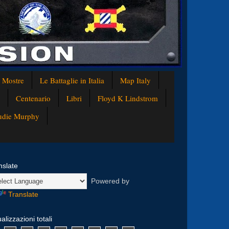
e Mostre
Le Battaglie in Italia
Map Italy
Centenario
Libri
Floyd K Lindstrom
Audie Murphy
nslate
Powered by
Translate
alizzazioni totali