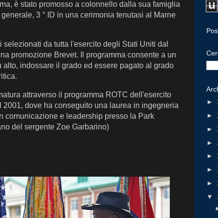
u
bama, è stato promosso a colonnello dalla sua famiglia
generale, 3 ° ID in una cerimonia tenutasi al Marne
Pos
selezionati da tutta l'esercito degli Stati Uniti dal
Cer
e una promozione Brevet. Il programma consente a un
iù alto, indossare il grado ed essere pagato al grado
tica.
Arc
armatura attraverso il programma ROTC dell'esercito
►
l 2001, dove ha conseguito una laurea in ingegneria
►
in comunicazione e leadership presso la Park
cano del sergente Zoe Garbarino)
►
►
►
►
►
▼