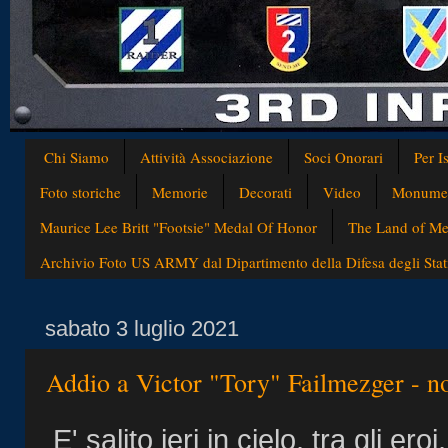
Chi Siamo
Attività Associazione
Soci Onorari
Per I
Foto storiche
Memorie
Decorati
Video
Monumen
Maurice Lee Britt "Footsie" Medal Of Honor
The Land of Med
Archivio Foto US ARMY dal Dipartimento della Difesa degli Stati
sabato 3 luglio 2021
Addio a Victor "Tory" Failmezger - n
E' salito ieri in cielo, tra gli ero