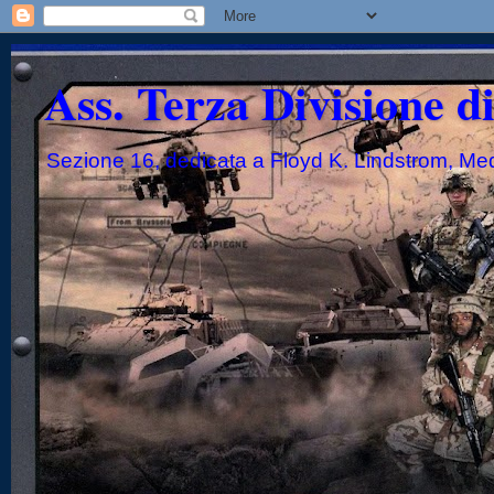
Ass. Terza Divisione d
Sezione 16, dedicata a Floyd K. Lindstrom, Me