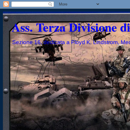
Ass. Terza Divisione d
Sezione 16, dedicata a Floyd K. Lindstrom, Me