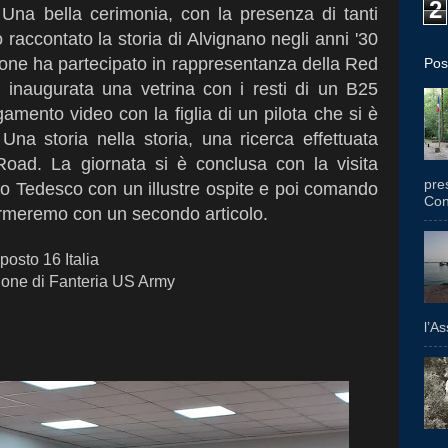
2
. Una bella cerimonia, con la presenza di tanti
o raccontato la storia di Alvignano negli anni '30
ione ha partecipato in rappresentanza della Red
Pos
ta inaugurata una vetrina con i resti di un B25
amento video con la figlia di un pilota che si è
Una storia nella storia, una ricerca effettuata
Road. La giornata si è conclusa con la visita
pres
do Tedesco con un illustre ospite e poi comando
Con
formeremo con un secondo articolo.
osto 16 Italia
ione di Fanteria US Army
l’A