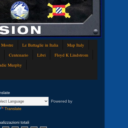
e Mostre
Le Battaglie in Italia
Map Italy
Centenario
Libri
Floyd K Lindstrom
Audie Murphy
nslate
Powered by
Translate
alizzazioni totali