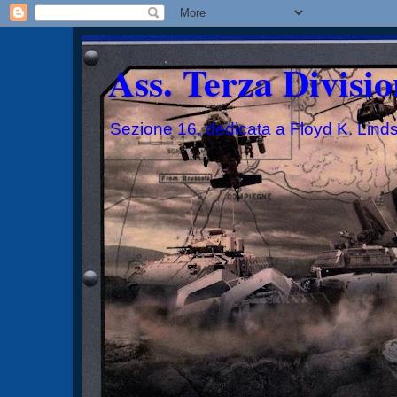
Ass. Terza Divisio
Sezione 16, dedicata a Floyd K. Lind