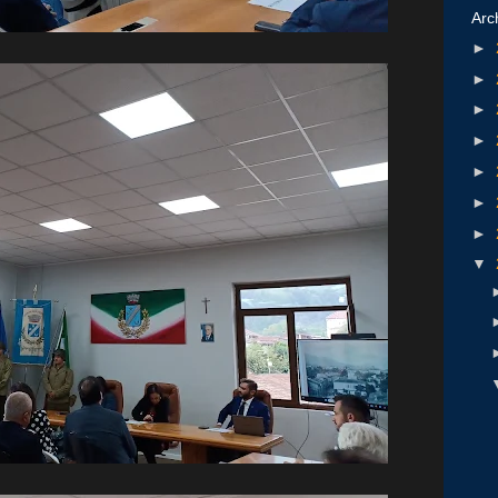
Arc
►
►
►
►
►
►
►
▼