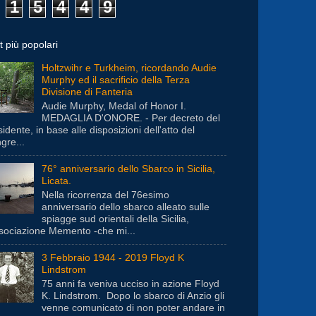
1
5
4
4
9
t più popolari
Holtzwihr e Turkheim, ricordando Audie
Murphy ed il sacrificio della Terza
Divisione di Fanteria
Audie Murphy, Medal of Honor I.
MEDAGLIA D'ONORE. - Per decreto del
idente, in base alle disposizioni dell'atto del
gre...
76° anniversario dello Sbarco in Sicilia,
Licata.
Nella ricorrenza del 76esimo
anniversario dello sbarco alleato sulle
spiagge sud orientali della Sicilia,
ssociazione Memento -che mi...
3 Febbraio 1944 - 2019 Floyd K
Lindstrom
75 anni fa veniva ucciso in azione Floyd
K. Lindstrom. Dopo lo sbarco di Anzio gli
venne comunicato di non poter andare in