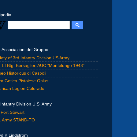
ipedia
k Associazioni del Gruppo
iety of 3rd Infantry Division US Army
. LI Btg. Bersaglieri AUC "Montelungo 1943"
eo Historicus di Caspoli
ea Gotica Pistoiese Onlus
rican Legion Colorado
 Infantry Division U.S. Army
 Fort Stewart
. Army STAND-TO
yd K.Lindstrom