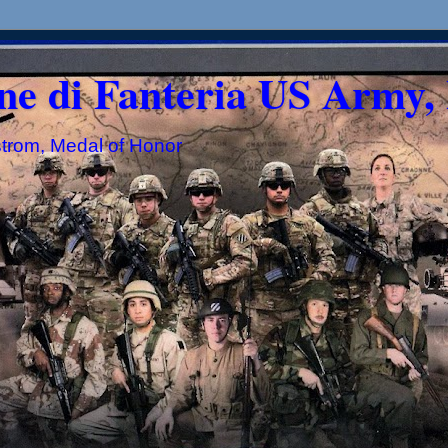
ne di Fanteria US Army, 
strom, Medal of Honor