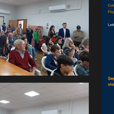
Col
Flo
Lett
Se
vi