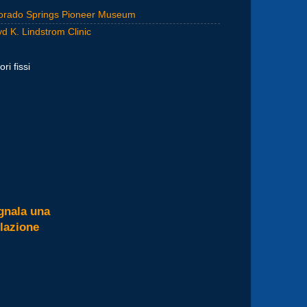
orado Springs Pioneer Museum
yd K. Lindstrom Clinic
ori fissi
gnala una
olazione