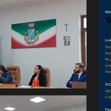
Wik
Lin
Soc
Ass
Mus
Lin
Ame
3rd
3ID
U.S
Flo