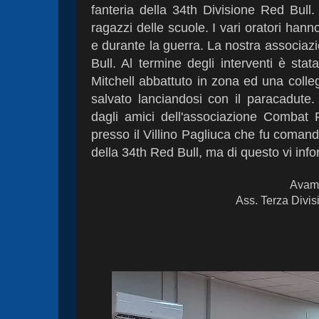
fanteria della 34th Divisione Red Bull
ragazzi delle scuole. I vari oratori hann
e durante la guerra. La nostra associaz
Bull. Al termine degli interventi è sta
Mitchell abbattuto in zona ed una colleg
salvato lanciandosi con il paracadute. 
dagli amici dell'associazione Combat 
presso il Villino Pagliuca che fu coman
della 34th Red Bull, ma di questo vi in
Avamp
Ass. Terza Divis