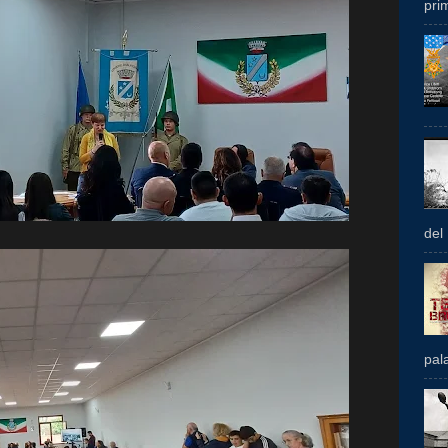
prim
del
pal