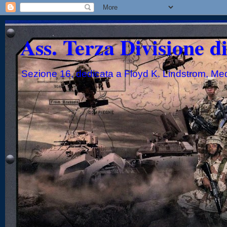
Ass. Terza Divisione d
Sezione 16, dedicata a Floyd K. Lindstrom, Me