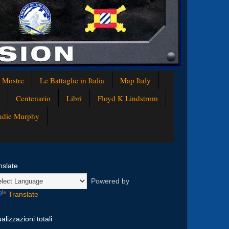
e Mostre
Le Battaglie in Italia
Map Italy
Centenario
Libri
Floyd K Lindstrom
Audie Murphy
nslate
Powered by
Translate
alizzazioni totali