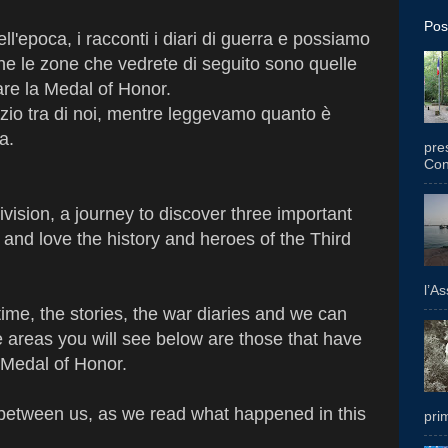
Pos
l'epoca, i racconti i diari di guerra e possiamo
che le zone che vedrete di seguito sono quelle
are la Medal of Honor.
nzio tra di noi, mentre leggevamo quanto è
a.
pres
Con
vision, a journey to discover three important
and love the history and heroes of the Third
l’A
me, the stories, the war diaries and we can
he areas you will see below are those that have
 Medal of Honor.
 between us, as we read what happened in this
prim