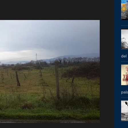
del
pal