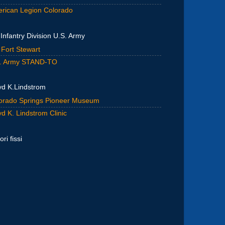
rican Legion Colorado
 Infantry Division U.S. Army
 Fort Stewart
. Army STAND-TO
yd K.Lindstrom
orado Springs Pioneer Museum
yd K. Lindstrom Clinic
ori fissi