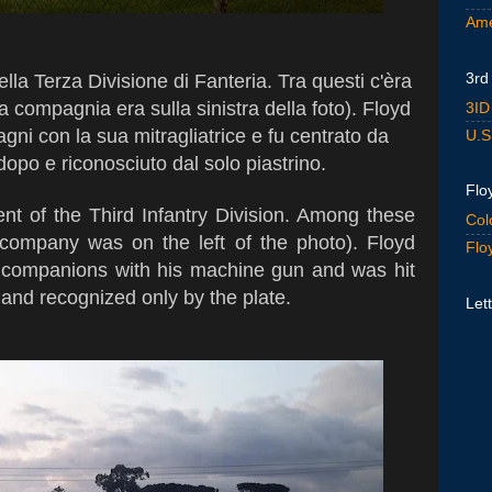
Ame
3rd
ella Terza Divisione di Fanteria.
Tra questi c'èra
 compagnia era sulla sinistra della foto). Floyd
3ID
gni con la sua mitragliatrice e fu centrato da
U.S
dopo e riconosciuto dal solo piastrino.
Flo
t of the Third Infantry Division. Among these
Col
company was on the left of the photo). Floyd
Flo
s companions with his machine gun and was hit
 and recognized only by the plate.
Lett