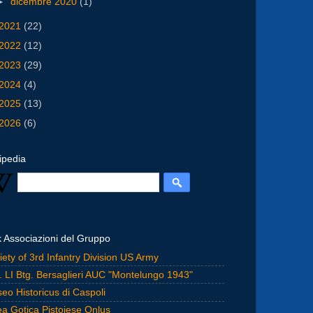
►
dicembre 2020
(1)
2021
(22)
2022
(12)
2023
(29)
2024
(4)
2025
(13)
2026
(6)
ipedia
k Associazioni del Gruppo
iety of 3rd Infantry Division US Army
. LI Btg. Bersaglieri AUC "Montelungo 1943"
eo Historicus di Caspoli
ea Gotica Pistoiese Onlus