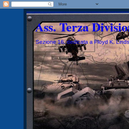
Ass. Terza Divisio
Sezione 16, dedicata a Floyd K. Lind