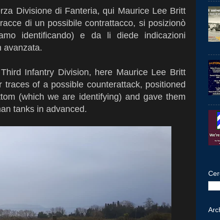
erza Divisione di Fanteria, qui Maurice Lee Britt
racce di un possibile contrattacco, si posizionò
mo identificando) e da li diede indicazioni
 in avanzata.
 Third Infantry Division, here Maurice Lee Britt
r traces of a possible counterattack, positioned
ttom (which we are identifying) and gave them
erman tanks in advanced.
Cer
Arc