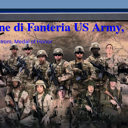
ne di Fanteria US Army, 
strom, Medal of Honor