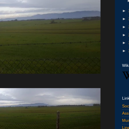
►
►
►
►
►
►
Wik
Lin
Soc
Ass
Mus
Lin