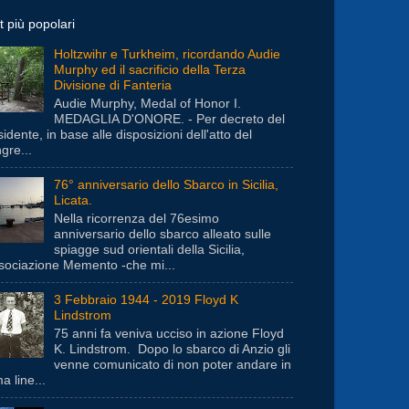
t più popolari
Holtzwihr e Turkheim, ricordando Audie
Murphy ed il sacrificio della Terza
Divisione di Fanteria
Audie Murphy, Medal of Honor I.
MEDAGLIA D'ONORE. - Per decreto del
idente, in base alle disposizioni dell'atto del
gre...
76° anniversario dello Sbarco in Sicilia,
Licata.
Nella ricorrenza del 76esimo
anniversario dello sbarco alleato sulle
spiagge sud orientali della Sicilia,
ssociazione Memento -che mi...
3 Febbraio 1944 - 2019 Floyd K
Lindstrom
75 anni fa veniva ucciso in azione Floyd
K. Lindstrom. Dopo lo sbarco di Anzio gli
venne comunicato di non poter andare in
a line...