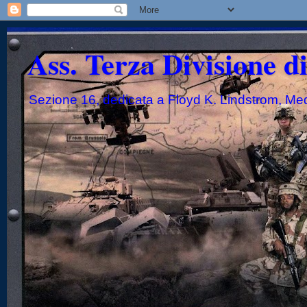
Ass. Terza Divisione d
Sezione 16, dedicata a Floyd K. Lindstrom, Me